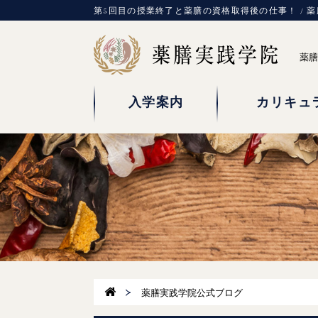
第5回目の授業終了と薬膳の資格取得後の仕事！ / 
薬膳
入学案内
カリキュ
薬膳実践学院公式ブログ