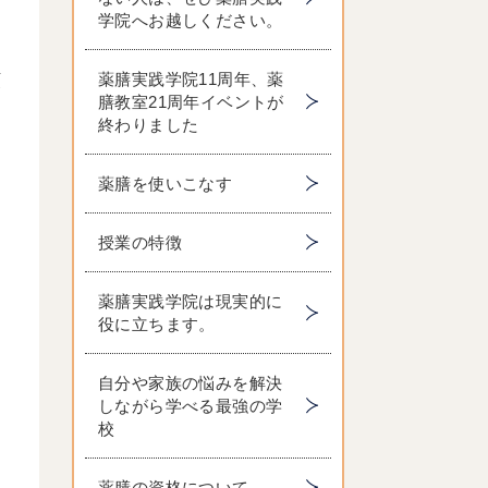
学院へお越しください。
薬膳実践学院11周年、薬
頓
膳教室21周年イベントが
終わりました
薬膳を使いこなす
授業の特徴
薬膳実践学院は現実的に
ま
役に立ちます。
自分や家族の悩みを解決
しながら学べる最強の学
校
薬膳の資格について