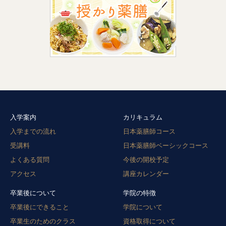
入学案内
カリキュラム
入学までの流れ
日本薬膳師コース
受講料
日本薬膳師ベーシックコース
よくある質問
今後の開校予定
アクセス
講座カレンダー
卒業後について
学院の特徴
卒業後にできること
学院について
卒業生のためのクラス
資格取得について