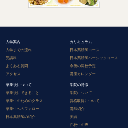
入学案内
カリキュラム
入学までの流れ
日本薬膳師コース
受講料
日本薬膳師ベーシックコース
よくある質問
今後の開校予定
アクセス
講座カレンダー
卒業後について
学院の特徴
卒業後にできること
学院について
卒業生のためのクラス
資格取得について
卒業生へのフォロー
講師紹介
日本薬膳師の紹介
実績
在校生の声